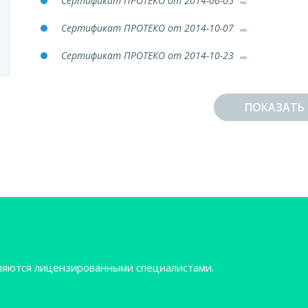
Сертификат ПРОТЕКО от 2014-06-05
Сертификат ПРОТЕКО от 2014-10-07
Сертификат ПРОТЕКО от 2014-10-23
Сертификат СИМКО от 2014-11-28
ПОКАЗАТЬ В
Сертификат ГЕОСОФТ ДЕНТ от 2014-12-12
Сертификат МГМСУ от 2015-02-09
Сертификат S.T.I.Dent от 2015-02-11
Сертификат END POINT от 2015-04-21
ДИПЛОМ (Интернатура) от 2015-07-03
Сертификат S.T.I.Dent от 2016-06-23
вляются лицензированными специалистами.
Сертификат S.T.I.Dent от 2016-07-07
Сертификат S.T.I.Dent от 2016-09-16