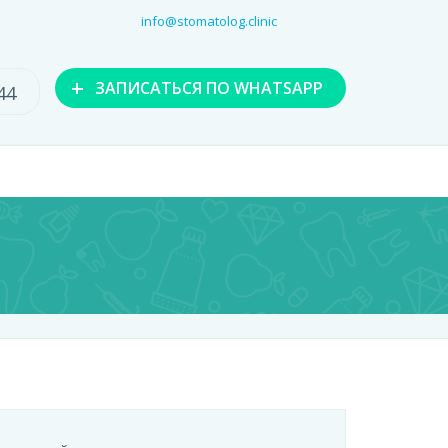
info@stomatolog.clinic
+
ЗАПИСАТЬСЯ
ПО WHATSAPP
44