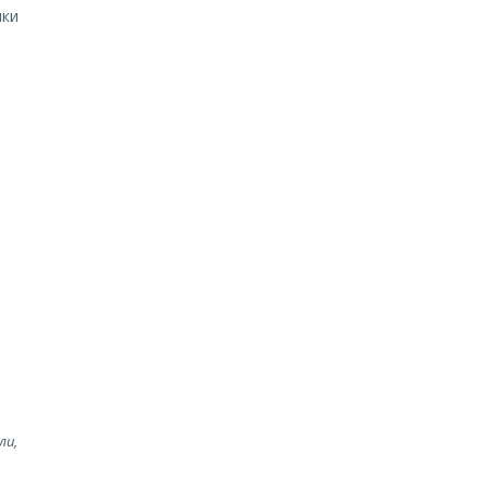
ики
ли,