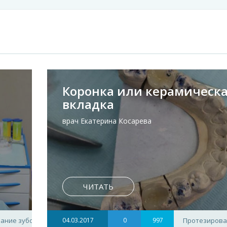
Коронка или керамическ
вкладка
врач Екатерина Косарева
ЧИТАТЬ
ание зубов
04.03.2017
0
997
Протезирова