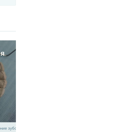
ая
ние зубов