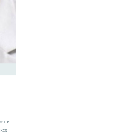
почти
ексе