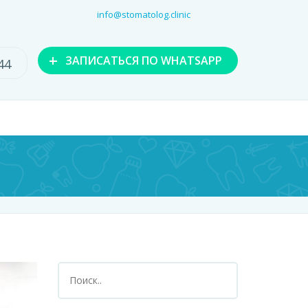
info@stomatolog.clinic
+
ЗАПИСАТЬСЯ
ПО WHATSAPP
44